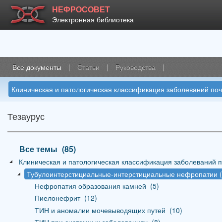
НЕФРОСОВЕТ
Электронная библиотека
Все документы
|
Статьи
|
Руководства
|
Клиническая и патологическая классификация заболеваний поч
Тезаурус
Все темы
_
(85)
Клиническая и патологическая классификация заболеваний п
Тубулоинтерстициальные-интерстициальные нефропатии (
Нефропатия образования камней
_
(5)
Пиелонефрит
_
(12)
ТИН и аномалии мочевыводящих путей
_
(10)
ТИН при системных заболеваниях
_
(8)