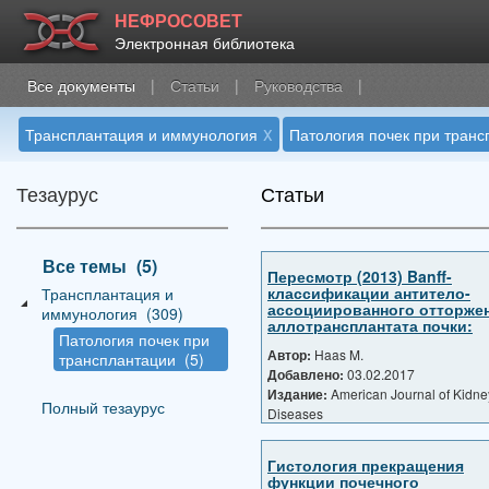
НЕФРОСОВЕТ
Электронная библиотека
Все документы
|
Статьи
|
Руководства
|
x
Трансплантация и иммунология
Патология почек при транс
Тезаурус
Статьи
Все темы
_
(5)
Пересмотр (2013) Banff-
классификации антитело-
Трансплантация и
ассоциированного отторже
иммунология
_
(309)
аллотрансплантата почки:
Патология почек при
уточнения, трудности ...
Автор:
Haas M.
трансплантации
_
(5)
Добавлено:
03.02.2017
Издание:
American Journal of Kidne
Полный тезаурус
Diseases
Дата публикации:
01.05.2016
Гистология прекращения
функции почечного