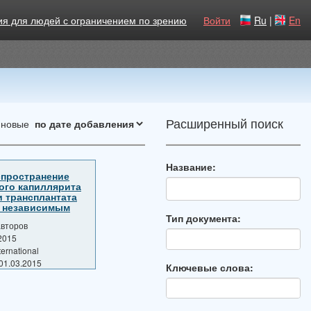
ия для людей с ограничением по зрению
Войти
Ru
|
En
Расширенный поиск
 новые
Название:
пространение
ого капиллярита
 трансплантата
я независимым
Тип документа:
авторов
2015
ernational
01.03.2015
Ключевые слова: