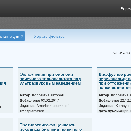
Верс
x
плантации
Убрать фильтры
Сначала
Осложнения при биопсии
Диффузное рас
почечного трансплантата под
периканальцев
ния
ультразвуковым наведением
при отторжении
почки являетс
фактором ...
Автор:
Коллектив авторов
Автор:
Коллектив 
Добавлено:
03.02.2017
Добавлено:
22.12.
y
Издание:
American Journal of
Издание:
Kidney Int
Transplantation
Дата публикации:
Дата публикации:
01.04.2016
Прогностическая ценность
исходных биопсий почечного