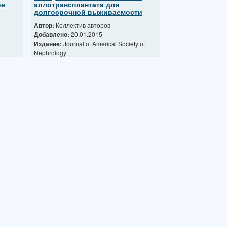
ое
аллотрансплантата для
долгосрочной выживаемости
трансплантата
Автор:
Коллектив авторов
Добавлено:
20.01.2015
Издание:
Journal of Americal Society of
Nephrology
Дата публикации:
01.11.2013