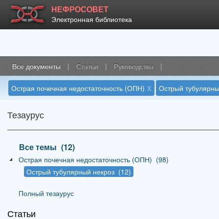
НЕФРОСОВЕТ
Электронная библиотека
Все документы
|
Статьи
|
Руководства
|
x
Острая почечная недостаточность (ОПН)
Острый тубулярны
Тезаурус
Все темы
_
(12)
Острая почечная недостаточность (ОПН)
_
(98)
Острый тубулярный некроз
_
(12)
Полный тезаурус
Статьи