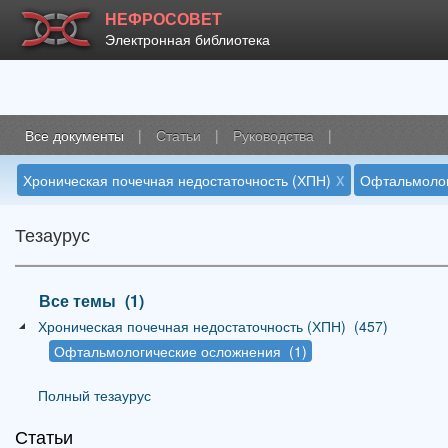
НЕФРОСОВЕТ
Электронная библиотека
Все документы
|
Статьи
|
Руководства
|
x
Хроническая почечная недостаточность (ХПН)
Офтальмолог
Тезаурус
Все темы
_
(1)
Хроническая почечная недостаточность (ХПН)
_
(457)
Офтальмологические осложнения
_
(1)
Полный тезаурус
Статьи