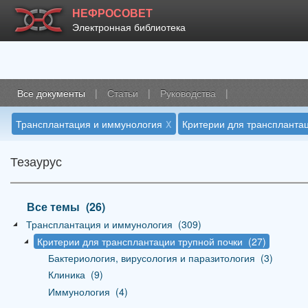
НЕФРОСОВЕТ
Электронная библиотека
Все документы
|
Статьи
|
Руководства
|
x
Трансплантация и иммунология
Критерии для трансплантац
Тезаурус
Все темы
_
(26)
Трансплантация и иммунология
_
(309)
Критерии для трансплантации трупной почки
_
(27)
Бактериология, вирусология и паразитология
_
(3)
Клиника
_
(9)
Иммунология
_
(4)