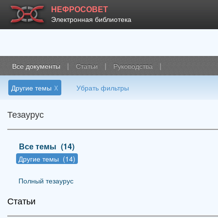
НЕФРОСОВЕТ
Электронная библиотека
Все документы
|
Статьи
|
Руководства
|
x
Другие темы
Убрать фильтры
Тезаурус
Все темы
_
(14)
Другие темы
_
(14)
Полный тезаурус
Статьи