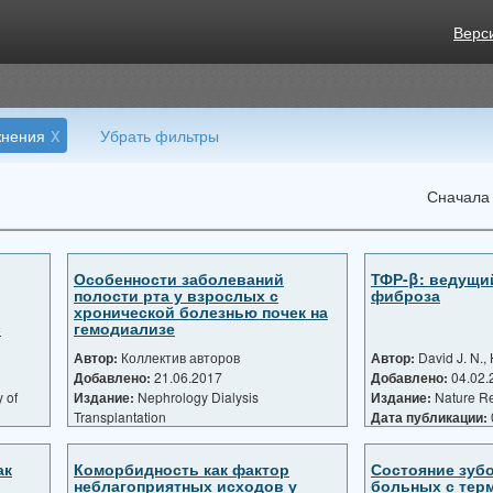
Верс
x
жнения
Убрать фильтры
Сначала
Особенности заболеваний
ТФР-β: ведущи
полости рта у взрослых с
фиброза
хронической болезнью почек на
c
гемодиализе
Автор:
Коллектив авторов
Автор:
David J. N., 
Добавлено:
21.06.2017
Добавлено:
04.02.
 of
Издание:
Nephrology Dialysis
Издание:
Nature R
Transplantation
Дата публикации:
Дата публикации:
01.10.2016
ак
Коморбидность как фактор
Состояние зубо
неблагоприятных исходов у
больных с тер