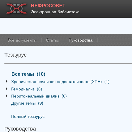
НЕФРОСОВЕТ
Электронная библиотека
Все документы
|
Статьи
|
Руководства
|
Тезаурус
Все темы
_
(10)
Хроническая почечная недостаточность (ХПН)
_
(1)
Гемодиализ
_
(6)
Перитонеальный диализ
_
(6)
Другие темы
_
(9)
Полный тезаурус
Руководства